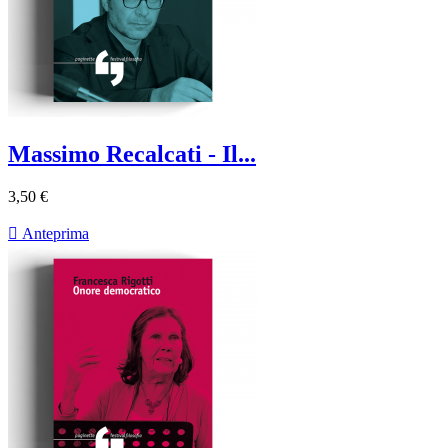
Massimo Recalcati - Il...
3,50 €

Anteprima