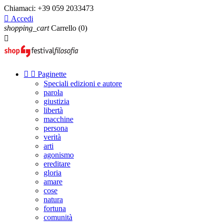
Chiamaci:
+39 059 2033473

Accedi
shopping_cart
Carrello
(0)



Paginette
Speciali edizioni e autore
parola
giustizia
libertà
macchine
persona
verità
arti
agonismo
ereditare
gloria
amare
cose
natura
fortuna
comunità