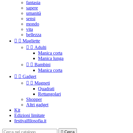
fantasia
sapere
umanità
sensi
mondo
vita
bellezza


Magliette


Adulti
Manica corta
Manica lunga


Bambini
Manica corta


Gadget


Magneti
Quadrati
Rettangolari
Shopper
Altri gadget
Kit
Edizioni limitate
festivalfilosofia.it

Cerca