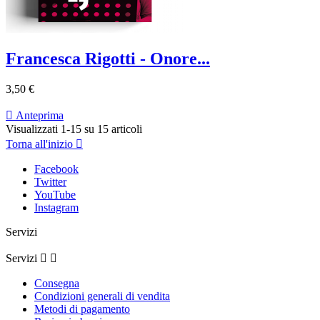
Francesca Rigotti - Onore...
3,50 €

Anteprima
Visualizzati 1-15 su 15 articoli
Torna all'inizio

Facebook
Twitter
YouTube
Instagram
Servizi
Servizi


Consegna
Condizioni generali di vendita
Metodi di pagamento