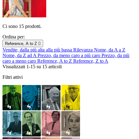
Ci sono 15 prodotti.
Ordina per:
Reference, A to Z

Vendite, dalla più alta alla più bassa
Rilevanza
Nome, da A a Z
Nome, da Z ad A
Prezzo, da meno caro a più caro
Prezzo, da più
caro a meno caro
Reference, A to Z
Reference, Z to A
Visualizzati 1-15 su 15 articoli
Filtri attivi