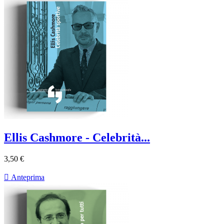
Ellis Cashmore - Celebrità...
3,50 €

Anteprima