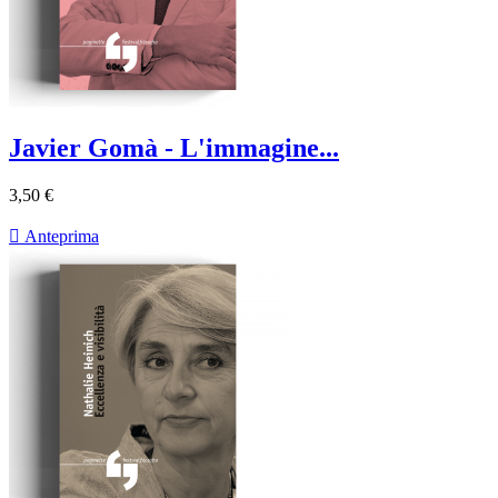
Javier Gomà - L'immagine...
3,50 €

Anteprima