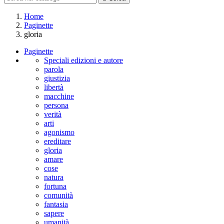
Home
Paginette
gloria
Paginette
Speciali edizioni e autore
parola
giustizia
libertà
macchine
persona
verità
arti
agonismo
ereditare
gloria
amare
cose
natura
fortuna
comunità
fantasia
sapere
umanità