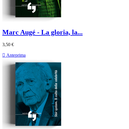
Marc Augé - La gloria, la...
3,50 €

Anteprima