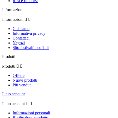
Resi e rimborsi
Informazioni
Informazioni


Chi siamo
Informativa privacy
Contattaci
Negozi
Sito festivalfilosofia.it
Prodotti
Prodotti


Offerte
Nuovi prodotti
Più venduti
Il tuo account
Il tuo account


Informazioni personali
Restituzione prodotto