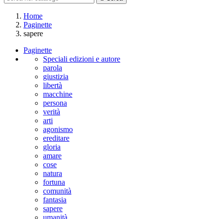
Home
Paginette
sapere
Paginette
Speciali edizioni e autore
parola
giustizia
libertà
macchine
persona
verità
arti
agonismo
ereditare
gloria
amare
cose
natura
fortuna
comunità
fantasia
sapere
umanità