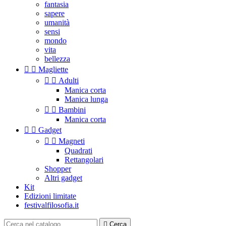
fantasia
sapere
umanità
sensi
mondo
vita
bellezza


Magliette


Adulti
Manica corta
Manica lunga


Bambini
Manica corta


Gadget


Magneti
Quadrati
Rettangolari
Shopper
Altri gadget
Kit
Edizioni limitate
festivalfilosofia.it

Cerca