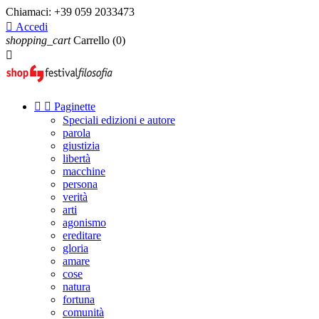
Chiamaci:
+39 059 2033473

Accedi
shopping_cart
Carrello
(0)



Paginette
Speciali edizioni e autore
parola
giustizia
libertà
macchine
persona
verità
arti
agonismo
ereditare
gloria
amare
cose
natura
fortuna
comunità