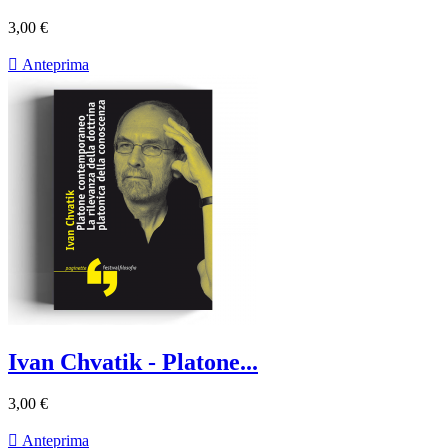
3,00 €

Anteprima
Ivan Chvatik - Platone...
3,00 €

Anteprima