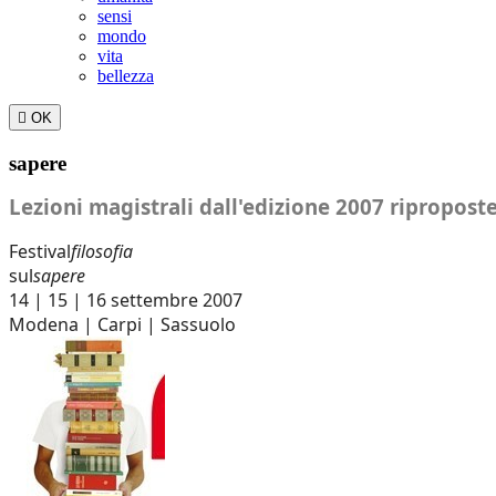
sensi
mondo
vita
bellezza

OK
sapere
Lezioni magistrali dall'edizione 2007 riproposte
Festival
filosofia
sul
sapere
14 | 15 | 16 settembre 2007
Modena | Carpi | Sassuolo