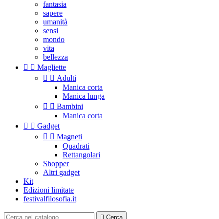
fantasia
sapere
umanità
sensi
mondo
vita
bellezza


Magliette


Adulti
Manica corta
Manica lunga


Bambini
Manica corta


Gadget


Magneti
Quadrati
Rettangolari
Shopper
Altri gadget
Kit
Edizioni limitate
festivalfilosofia.it

Cerca