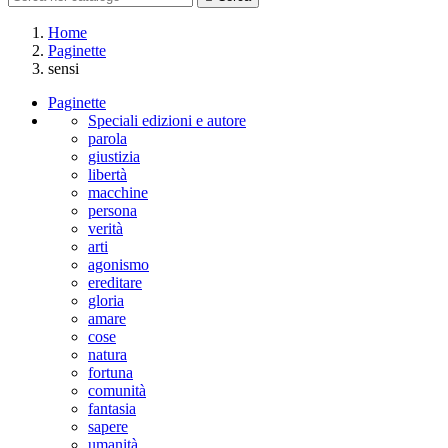
Home
Paginette
sensi
Paginette
Speciali edizioni e autore
parola
giustizia
libertà
macchine
persona
verità
arti
agonismo
ereditare
gloria
amare
cose
natura
fortuna
comunità
fantasia
sapere
umanità