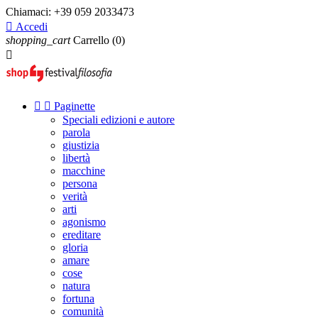
Chiamaci:
+39 059 2033473

Accedi
shopping_cart
Carrello
(0)



Paginette
Speciali edizioni e autore
parola
giustizia
libertà
macchine
persona
verità
arti
agonismo
ereditare
gloria
amare
cose
natura
fortuna
comunità