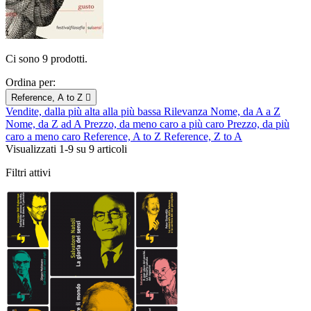
Ci sono 9 prodotti.
Ordina per:
Reference, A to Z

Vendite, dalla più alta alla più bassa
Rilevanza
Nome, da A a Z
Nome, da Z ad A
Prezzo, da meno caro a più caro
Prezzo, da più
caro a meno caro
Reference, A to Z
Reference, Z to A
Visualizzati 1-9 su 9 articoli
Filtri attivi