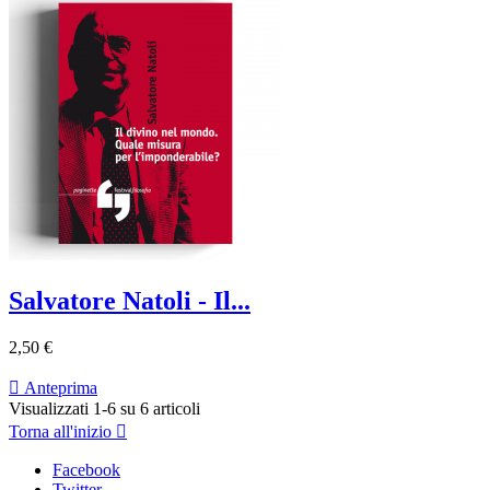
Salvatore Natoli - Il...
2,50 €

Anteprima
Visualizzati 1-6 su 6 articoli
Torna all'inizio

Facebook
Twitter