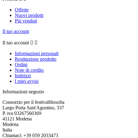
Offerte
Nuovi prodotti
Più venduti
Il tuo account
Il tuo account


Informazioni personali
Restituzione prodotto
Ordini
Note di credito
Indirizzi
I miei avvisi
Informazioni negozio
Consorzio per il festivalfilosofia
Largo Porta Sant'Agostino, 337
P. iva 03267560369
41121 Modena
Modena
Italia
Chiamaci:
+39 059 2033473