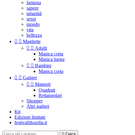
fantasia
sapere
umanità
sensi
mondo
vita
bellezza


Magliette


Adulti
Manica corta
Manica lunga


Bambini
Manica corta


Gadget


Magneti
Quadrati
Rettangolari
Shopper
Altri gadget
Kit
Edizioni limitate
festivalfilosofia.it

Cerca