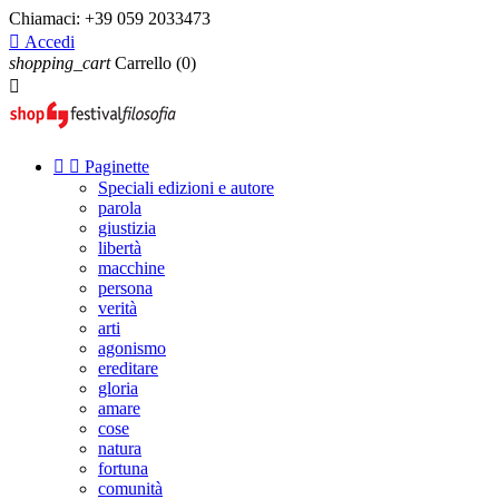
Chiamaci:
+39 059 2033473

Accedi
shopping_cart
Carrello
(0)



Paginette
Speciali edizioni e autore
parola
giustizia
libertà
macchine
persona
verità
arti
agonismo
ereditare
gloria
amare
cose
natura
fortuna
comunità