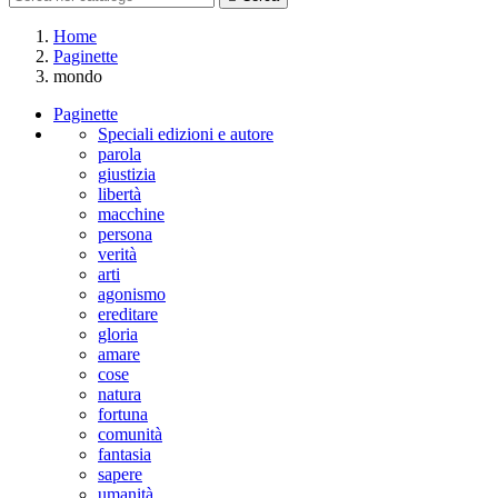
Home
Paginette
mondo
Paginette
Speciali edizioni e autore
parola
giustizia
libertà
macchine
persona
verità
arti
agonismo
ereditare
gloria
amare
cose
natura
fortuna
comunità
fantasia
sapere
umanità