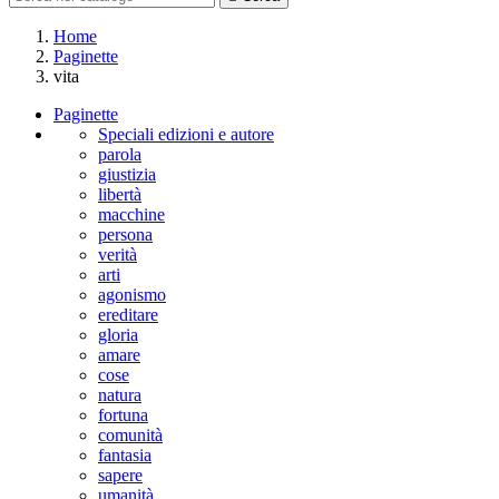
Home
Paginette
vita
Paginette
Speciali edizioni e autore
parola
giustizia
libertà
macchine
persona
verità
arti
agonismo
ereditare
gloria
amare
cose
natura
fortuna
comunità
fantasia
sapere
umanità