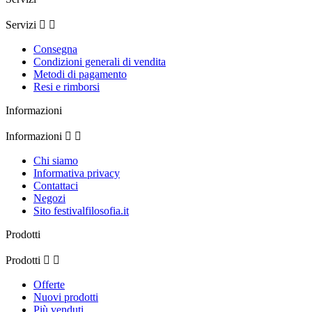
Servizi


Consegna
Condizioni generali di vendita
Metodi di pagamento
Resi e rimborsi
Informazioni
Informazioni


Chi siamo
Informativa privacy
Contattaci
Negozi
Sito festivalfilosofia.it
Prodotti
Prodotti


Offerte
Nuovi prodotti
Più venduti