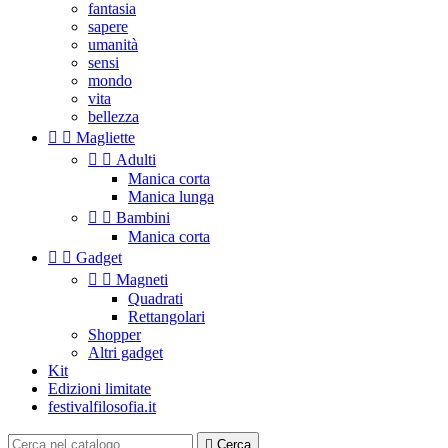
fantasia
sapere
umanità
sensi
mondo
vita
bellezza


Magliette


Adulti
Manica corta
Manica lunga


Bambini
Manica corta


Gadget


Magneti
Quadrati
Rettangolari
Shopper
Altri gadget
Kit
Edizioni limitate
festivalfilosofia.it

Cerca