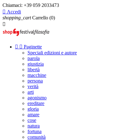
Chiamaci:
+39 059 2033473

Accedi
shopping_cart
Carrello
(0)



Paginette
Speciali edizioni e autore
parola
giustizia
libertà
macchine
persona
verità
arti
agonismo
ereditare
gloria
amare
cose
natura
fortuna
comunità