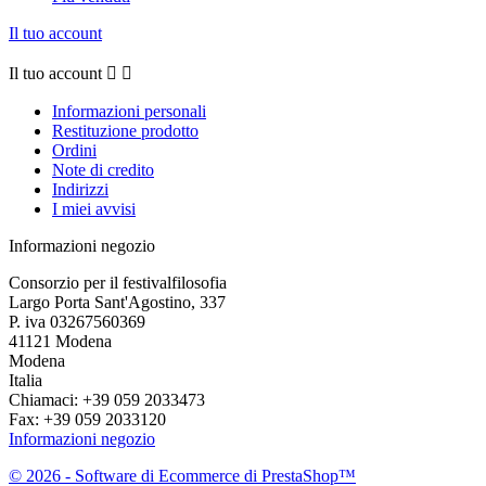
Il tuo account
Il tuo account


Informazioni personali
Restituzione prodotto
Ordini
Note di credito
Indirizzi
I miei avvisi
Informazioni negozio
Consorzio per il festivalfilosofia
Largo Porta Sant'Agostino, 337
P. iva 03267560369
41121 Modena
Modena
Italia
Chiamaci:
+39 059 2033473
Fax:
+39 059 2033120
Informazioni negozio
© 2026 - Software di Ecommerce di PrestaShop™