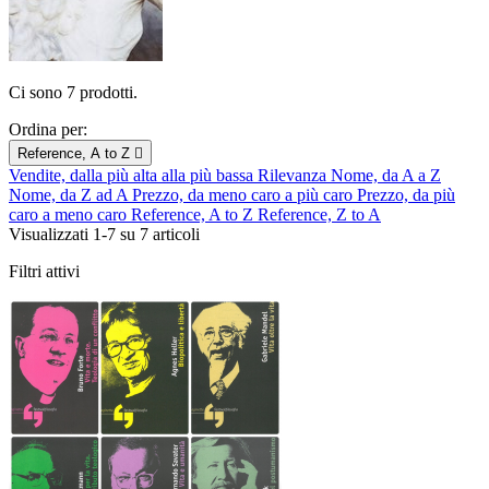
Ci sono 7 prodotti.
Ordina per:
Reference, A to Z

Vendite, dalla più alta alla più bassa
Rilevanza
Nome, da A a Z
Nome, da Z ad A
Prezzo, da meno caro a più caro
Prezzo, da più
caro a meno caro
Reference, A to Z
Reference, Z to A
Visualizzati 1-7 su 7 articoli
Filtri attivi