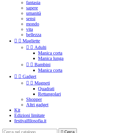
fantasia
sapere
umanità
sensi
mondo
vita
bellezza


Magliette


Adulti
Manica corta
Manica lunga


Bambini
Manica corta


Gadget


Magneti
Quadrati
Rettangolari
Shopper
Altri gadget
Kit
Edizioni limitate
festivalfilosofia.it

Cerca