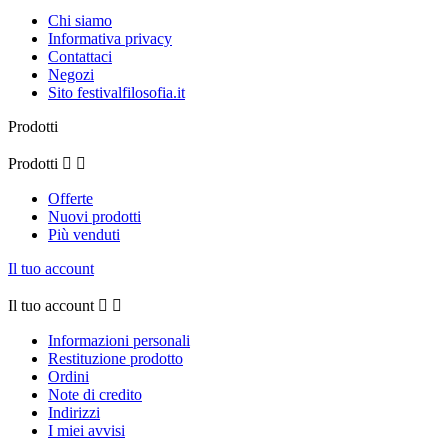
Chi siamo
Informativa privacy
Contattaci
Negozi
Sito festivalfilosofia.it
Prodotti
Prodotti


Offerte
Nuovi prodotti
Più venduti
Il tuo account
Il tuo account


Informazioni personali
Restituzione prodotto
Ordini
Note di credito
Indirizzi
I miei avvisi