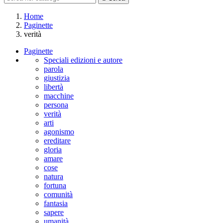
Home
Paginette
verità
Paginette
Speciali edizioni e autore
parola
giustizia
libertà
macchine
persona
verità
arti
agonismo
ereditare
gloria
amare
cose
natura
fortuna
comunità
fantasia
sapere
umanità