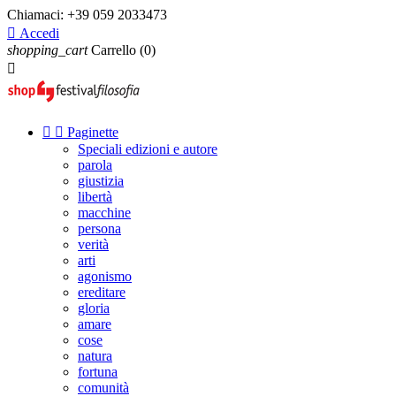
Chiamaci:
+39 059 2033473

Accedi
shopping_cart
Carrello
(0)



Paginette
Speciali edizioni e autore
parola
giustizia
libertà
macchine
persona
verità
arti
agonismo
ereditare
gloria
amare
cose
natura
fortuna
comunità