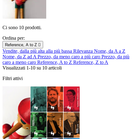
Ci sono 10 prodotti.
Ordina per:
Reference, A to Z

Vendite, dalla più alta alla più bassa
Rilevanza
Nome, da A a Z
Nome, da Z ad A
Prezzo, da meno caro a più caro
Prezzo, da più
caro a meno caro
Reference, A to Z
Reference, Z to A
Visualizzati 1-10 su 10 articoli
Filtri attivi