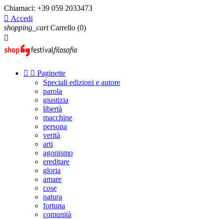
Chiamaci:
+39 059 2033473

Accedi
shopping_cart
Carrello
(0)



Paginette
Speciali edizioni e autore
parola
giustizia
libertà
macchine
persona
verità
arti
agonismo
ereditare
gloria
amare
cose
natura
fortuna
comunità