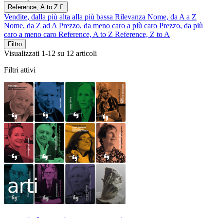
Reference, A to Z

Vendite, dalla più alta alla più bassa
Rilevanza
Nome, da A a Z
Nome, da Z ad A
Prezzo, da meno caro a più caro
Prezzo, da più
caro a meno caro
Reference, A to Z
Reference, Z to A
Filtro
Visualizzati 1-12 su 12 articoli
Filtri attivi