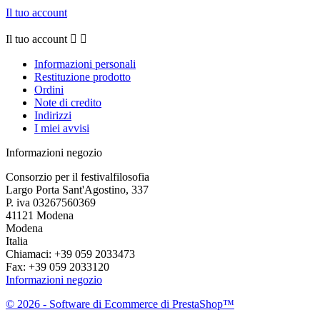
Il tuo account
Il tuo account


Informazioni personali
Restituzione prodotto
Ordini
Note di credito
Indirizzi
I miei avvisi
Informazioni negozio
Consorzio per il festivalfilosofia
Largo Porta Sant'Agostino, 337
P. iva 03267560369
41121 Modena
Modena
Italia
Chiamaci:
+39 059 2033473
Fax:
+39 059 2033120
Informazioni negozio
© 2026 - Software di Ecommerce di PrestaShop™