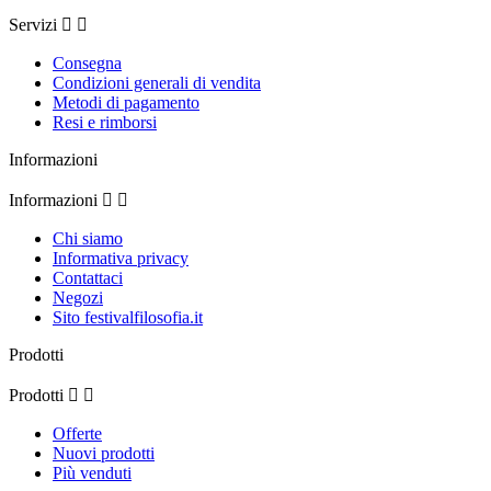
Servizi


Consegna
Condizioni generali di vendita
Metodi di pagamento
Resi e rimborsi
Informazioni
Informazioni


Chi siamo
Informativa privacy
Contattaci
Negozi
Sito festivalfilosofia.it
Prodotti
Prodotti


Offerte
Nuovi prodotti
Più venduti