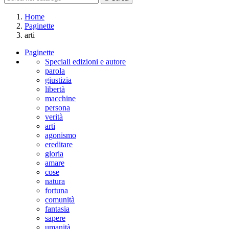
Home
Paginette
arti
Paginette
Speciali edizioni e autore
parola
giustizia
libertà
macchine
persona
verità
arti
agonismo
ereditare
gloria
amare
cose
natura
fortuna
comunità
fantasia
sapere
umanità