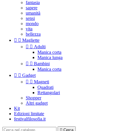
fantasia
sapere
umanità
sensi
mondo
vita
bellezza


Magliette


Adulti
Manica corta
Manica lunga


Bambini
Manica corta


Gadget


Magneti
Quadrati
Rettangolari
Shopper
Altri gadget
Kit
Edizioni limitate
festivalfilosofia.it

Cerca