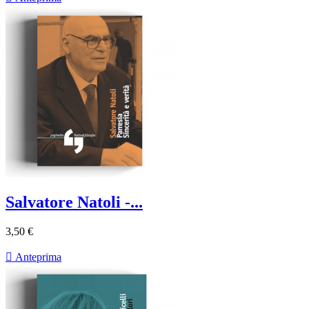
Salvatore Natoli -...
3,50 €

Anteprima