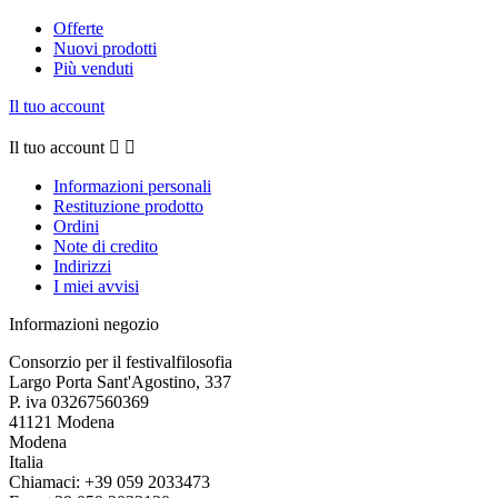
Offerte
Nuovi prodotti
Più venduti
Il tuo account
Il tuo account


Informazioni personali
Restituzione prodotto
Ordini
Note di credito
Indirizzi
I miei avvisi
Informazioni negozio
Consorzio per il festivalfilosofia
Largo Porta Sant'Agostino, 337
P. iva 03267560369
41121 Modena
Modena
Italia
Chiamaci:
+39 059 2033473