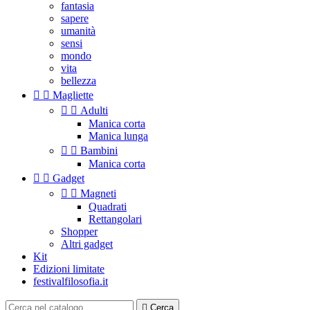
fantasia
sapere
umanità
sensi
mondo
vita
bellezza


Magliette


Adulti
Manica corta
Manica lunga


Bambini
Manica corta


Gadget


Magneti
Quadrati
Rettangolari
Shopper
Altri gadget
Kit
Edizioni limitate
festivalfilosofia.it

Cerca