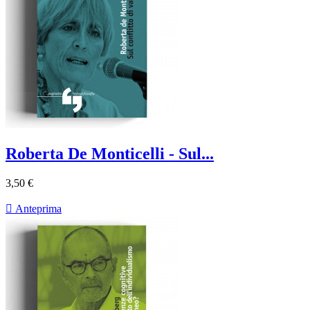
Roberta De Monticelli - Sul...
3,50 €

Anteprima