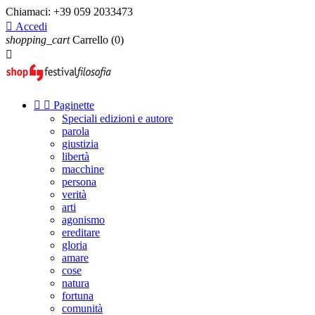
Chiamaci:
+39 059 2033473

Accedi
shopping_cart
Carrello
(0)



Paginette
Speciali edizioni e autore
parola
giustizia
libertà
macchine
persona
verità
arti
agonismo
ereditare
gloria
amare
cose
natura
fortuna
comunità