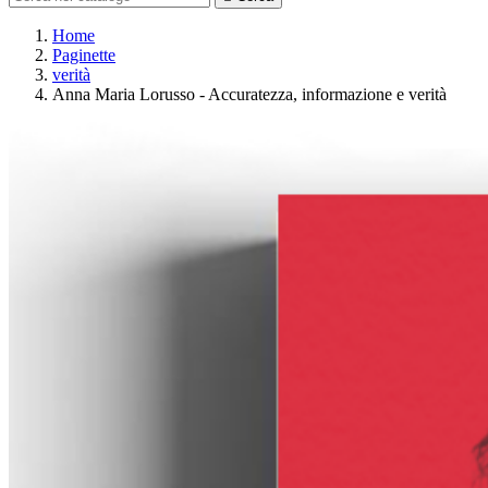
Home
Paginette
verità
Anna Maria Lorusso - Accuratezza, informazione e verità