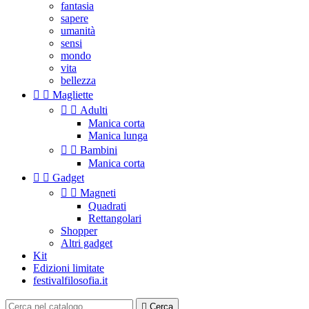
fantasia
sapere
umanità
sensi
mondo
vita
bellezza


Magliette


Adulti
Manica corta
Manica lunga


Bambini
Manica corta


Gadget


Magneti
Quadrati
Rettangolari
Shopper
Altri gadget
Kit
Edizioni limitate
festivalfilosofia.it

Cerca