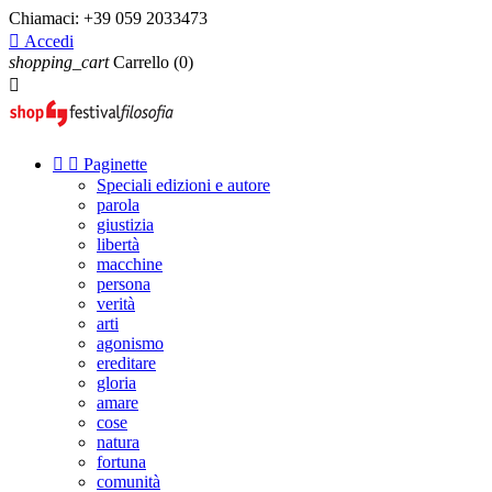
Chiamaci:
+39 059 2033473

Accedi
shopping_cart
Carrello
(0)



Paginette
Speciali edizioni e autore
parola
giustizia
libertà
macchine
persona
verità
arti
agonismo
ereditare
gloria
amare
cose
natura
fortuna
comunità