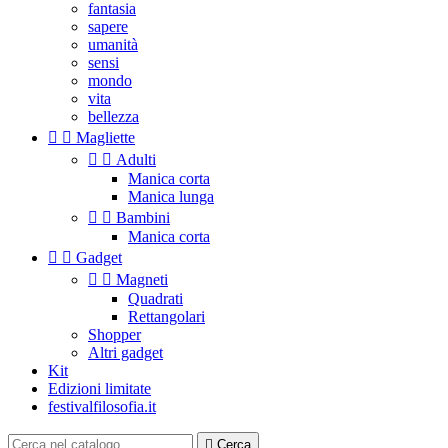
fantasia
sapere
umanità
sensi
mondo
vita
bellezza


Magliette


Adulti
Manica corta
Manica lunga


Bambini
Manica corta


Gadget


Magneti
Quadrati
Rettangolari
Shopper
Altri gadget
Kit
Edizioni limitate
festivalfilosofia.it

Cerca