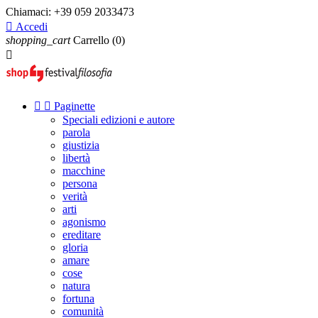
Chiamaci:
+39 059 2033473

Accedi
shopping_cart
Carrello
(0)



Paginette
Speciali edizioni e autore
parola
giustizia
libertà
macchine
persona
verità
arti
agonismo
ereditare
gloria
amare
cose
natura
fortuna
comunità