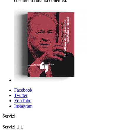
costituenti ritualità collettiva.
Facebook
Twitter
YouTube
Instagram
Servizi
Servizi

