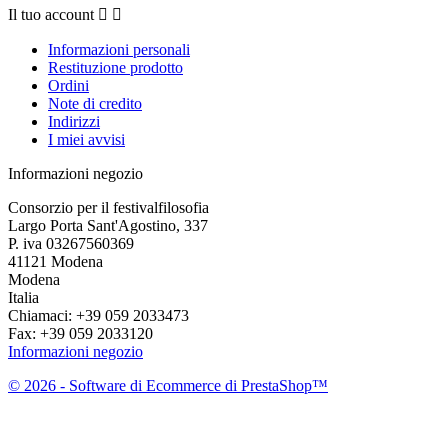
Il tuo account


Informazioni personali
Restituzione prodotto
Ordini
Note di credito
Indirizzi
I miei avvisi
Informazioni negozio
Consorzio per il festivalfilosofia
Largo Porta Sant'Agostino, 337
P. iva 03267560369
41121 Modena
Modena
Italia
Chiamaci:
+39 059 2033473
Fax:
+39 059 2033120
Informazioni negozio
© 2026 - Software di Ecommerce di PrestaShop™