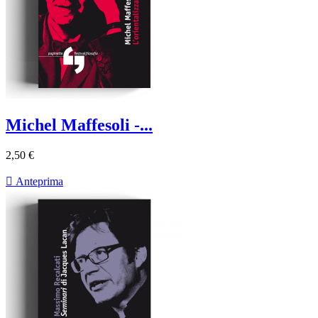
Michel Maffesoli -...
2,50 €

Anteprima