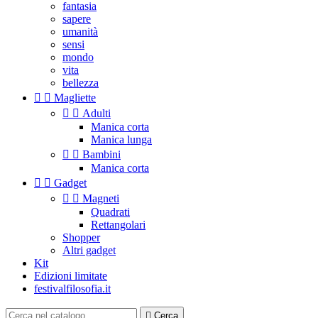
fantasia
sapere
umanità
sensi
mondo
vita
bellezza


Magliette


Adulti
Manica corta
Manica lunga


Bambini
Manica corta


Gadget


Magneti
Quadrati
Rettangolari
Shopper
Altri gadget
Kit
Edizioni limitate
festivalfilosofia.it

Cerca