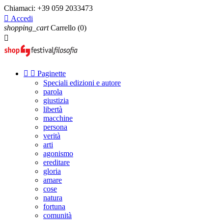
Chiamaci:
+39 059 2033473

Accedi
shopping_cart
Carrello
(0)



Paginette
Speciali edizioni e autore
parola
giustizia
libertà
macchine
persona
verità
arti
agonismo
ereditare
gloria
amare
cose
natura
fortuna
comunità