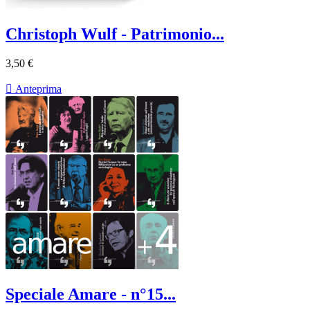
Christoph Wulf - Patrimonio...
3,50 €

Anteprima
Speciale Amare - n°15...