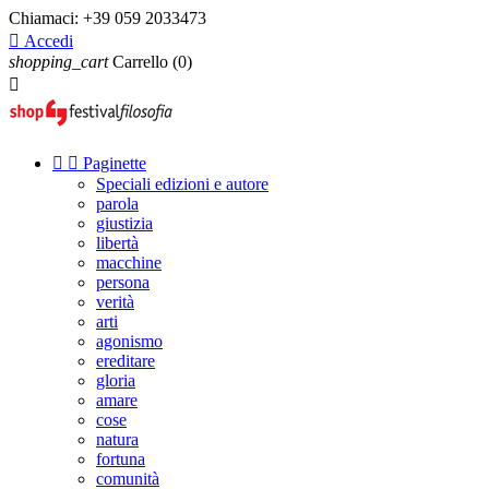
Chiamaci:
+39 059 2033473

Accedi
shopping_cart
Carrello
(0)



Paginette
Speciali edizioni e autore
parola
giustizia
libertà
macchine
persona
verità
arti
agonismo
ereditare
gloria
amare
cose
natura
fortuna
comunità