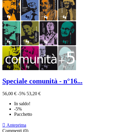
Speciale comunità - n°16...
56,00 €
-5%
53,20 €
In saldo!
-5%
Pacchetto

Anteprima
Commenti (0)