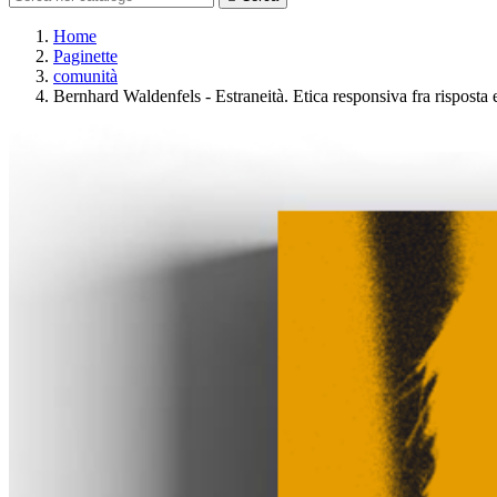
Home
Paginette
comunità
Bernhard Waldenfels - Estraneità. Etica responsiva fra risposta 