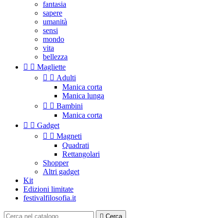
fantasia
sapere
umanità
sensi
mondo
vita
bellezza


Magliette


Adulti
Manica corta
Manica lunga


Bambini
Manica corta


Gadget


Magneti
Quadrati
Rettangolari
Shopper
Altri gadget
Kit
Edizioni limitate
festivalfilosofia.it

Cerca