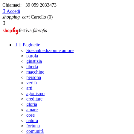
Chiamaci:
+39 059 2033473

Accedi
shopping_cart
Carrello
(0)



Paginette
Speciali edizioni e autore
parola
giustizia
libertà
macchine
persona
verità
arti
agonismo
ereditare
gloria
amare
cose
natura
fortuna
comunità