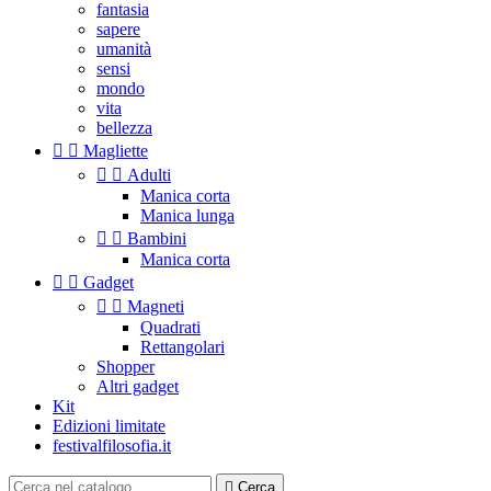
fantasia
sapere
umanità
sensi
mondo
vita
bellezza


Magliette


Adulti
Manica corta
Manica lunga


Bambini
Manica corta


Gadget


Magneti
Quadrati
Rettangolari
Shopper
Altri gadget
Kit
Edizioni limitate
festivalfilosofia.it

Cerca