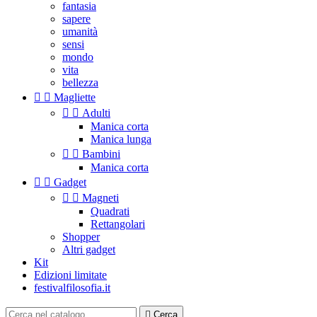
fantasia
sapere
umanità
sensi
mondo
vita
bellezza


Magliette


Adulti
Manica corta
Manica lunga


Bambini
Manica corta


Gadget


Magneti
Quadrati
Rettangolari
Shopper
Altri gadget
Kit
Edizioni limitate
festivalfilosofia.it

Cerca