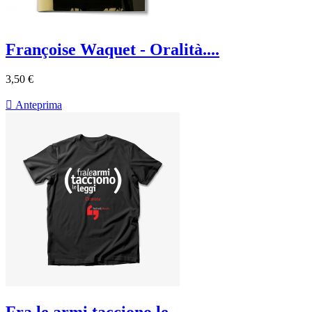
Françoise Waquet - Oralità....
3,50 €

Anteprima
Fra le armi tacciono le...