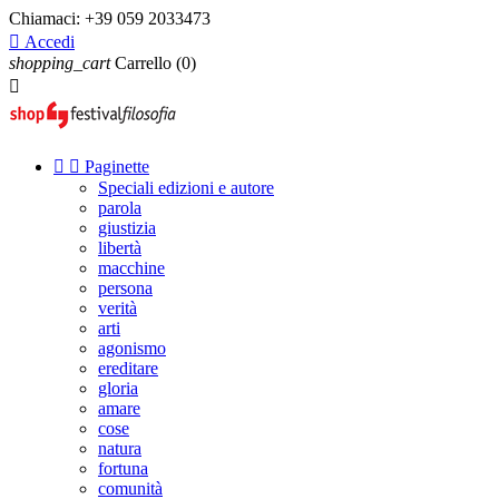
Chiamaci:
+39 059 2033473

Accedi
shopping_cart
Carrello
(0)



Paginette
Speciali edizioni e autore
parola
giustizia
libertà
macchine
persona
verità
arti
agonismo
ereditare
gloria
amare
cose
natura
fortuna
comunità