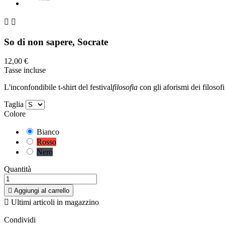


So di non sapere, Socrate
12,00 €
Tasse incluse
L'inconfondibile t-shirt del festival
filosofia
con gli aforismi dei filosofi
Taglia
Colore
Bianco
Rosso
Nero
Quantità

Aggiungi al carrello

Ultimi articoli in magazzino
Condividi