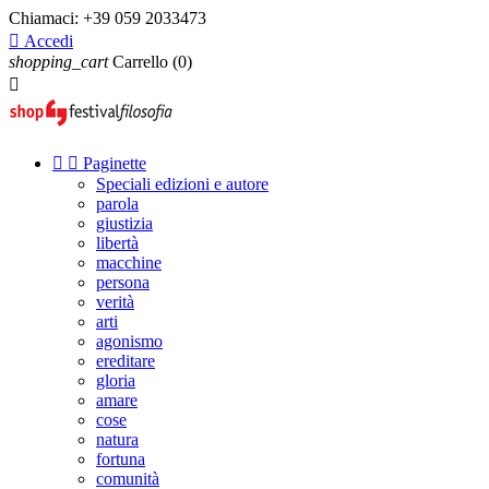
Chiamaci:
+39 059 2033473

Accedi
shopping_cart
Carrello
(0)



Paginette
Speciali edizioni e autore
parola
giustizia
libertà
macchine
persona
verità
arti
agonismo
ereditare
gloria
amare
cose
natura
fortuna
comunità