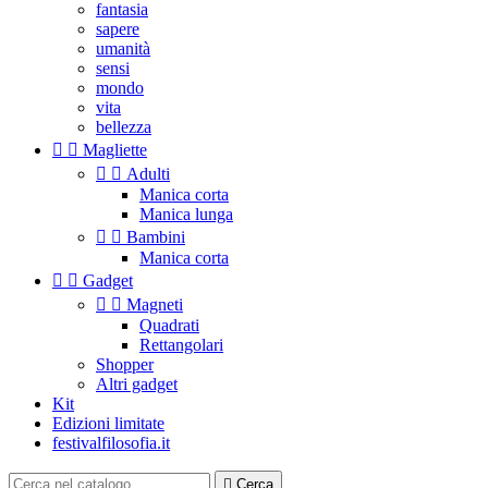
fantasia
sapere
umanità
sensi
mondo
vita
bellezza


Magliette


Adulti
Manica corta
Manica lunga


Bambini
Manica corta


Gadget


Magneti
Quadrati
Rettangolari
Shopper
Altri gadget
Kit
Edizioni limitate
festivalfilosofia.it

Cerca