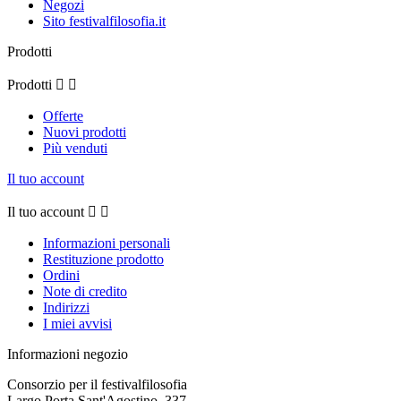
Negozi
Sito festivalfilosofia.it
Prodotti
Prodotti


Offerte
Nuovi prodotti
Più venduti
Il tuo account
Il tuo account


Informazioni personali
Restituzione prodotto
Ordini
Note di credito
Indirizzi
I miei avvisi
Informazioni negozio
Consorzio per il festivalfilosofia
Largo Porta Sant'Agostino, 337