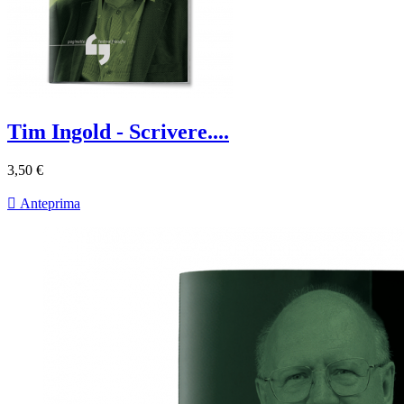
Tim Ingold - Scrivere....
3,50 €

Anteprima