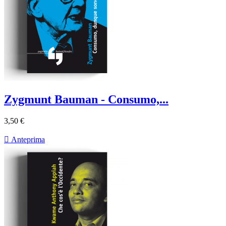
Zygmunt Bauman - Consumo,...
3,50 €

Anteprima