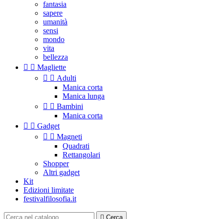
fantasia
sapere
umanità
sensi
mondo
vita
bellezza


Magliette


Adulti
Manica corta
Manica lunga


Bambini
Manica corta


Gadget


Magneti
Quadrati
Rettangolari
Shopper
Altri gadget
Kit
Edizioni limitate
festivalfilosofia.it

Cerca