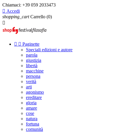
Chiamaci:
+39 059 2033473

Accedi
shopping_cart
Carrello
(0)



Paginette
Speciali edizioni e autore
parola
giustizia
libertà
macchine
persona
verità
arti
agonismo
ereditare
gloria
amare
cose
natura
fortuna
comunità