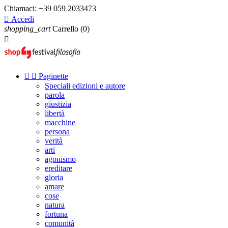
Chiamaci:
+39 059 2033473

Accedi
shopping_cart
Carrello
(0)



Paginette
Speciali edizioni e autore
parola
giustizia
libertà
macchine
persona
verità
arti
agonismo
ereditare
gloria
amare
cose
natura
fortuna
comunità