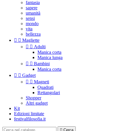
fantasia
sapere
umanità
sensi
mondo
vita
bellezza


Magliette


Adulti
Manica corta
Manica lunga


Bambini
Manica corta


Gadget


Magneti
Quadrati
Rettangolari
Shopper
Altri gadget
Kit
Edizioni limitate
festivalfilosofia.it

Cerca