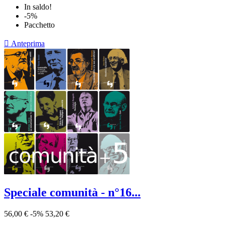
In saldo!
-5%
Pacchetto

Anteprima
Speciale comunità - n°16...
56,00 €
-5%
53,20 €