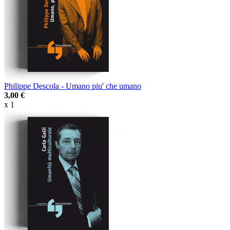
Philippe Descola - Umano piu' che umano
3,00 €
x 1