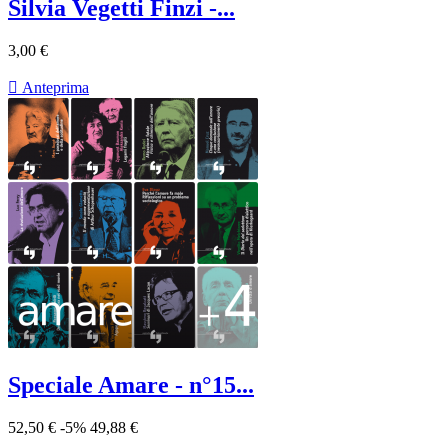
Silvia Vegetti Finzi -...
3,00 €

Anteprima
Speciale Amare - n°15...
52,50 €
-5%
49,88 €