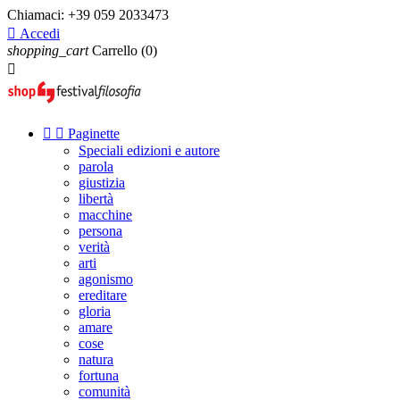
Chiamaci:
+39 059 2033473

Accedi
shopping_cart
Carrello
(0)



Paginette
Speciali edizioni e autore
parola
giustizia
libertà
macchine
persona
verità
arti
agonismo
ereditare
gloria
amare
cose
natura
fortuna
comunità