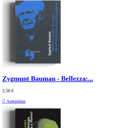
Zygmunt Bauman - Bellezza:...
2,50 €

Anteprima