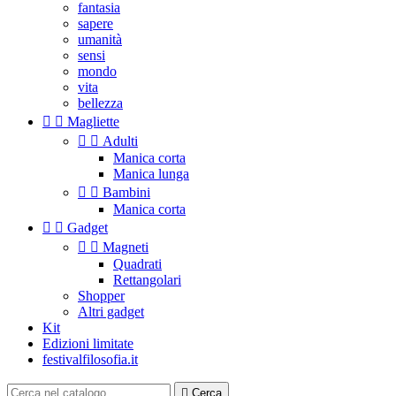
fantasia
sapere
umanità
sensi
mondo
vita
bellezza


Magliette


Adulti
Manica corta
Manica lunga


Bambini
Manica corta


Gadget


Magneti
Quadrati
Rettangolari
Shopper
Altri gadget
Kit
Edizioni limitate
festivalfilosofia.it

Cerca