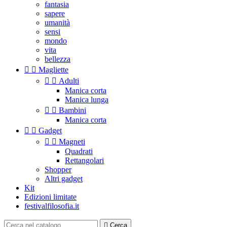
fantasia
sapere
umanità
sensi
mondo
vita
bellezza


Magliette


Adulti
Manica corta
Manica lunga


Bambini
Manica corta


Gadget


Magneti
Quadrati
Rettangolari
Shopper
Altri gadget
Kit
Edizioni limitate
festivalfilosofia.it

Cerca