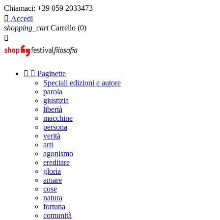
Chiamaci:
+39 059 2033473

Accedi
shopping_cart
Carrello
(0)



Paginette
Speciali edizioni e autore
parola
giustizia
libertà
macchine
persona
verità
arti
agonismo
ereditare
gloria
amare
cose
natura
fortuna
comunità