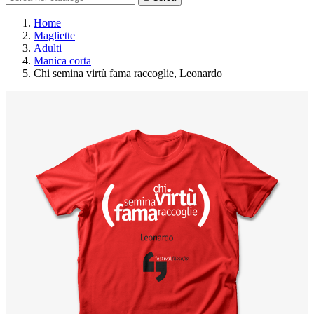
Home
Magliette
Adulti
Manica corta
Chi semina virtù fama raccoglie, Leonardo