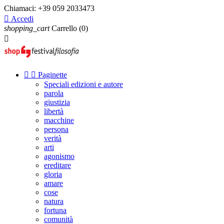
Chiamaci:
+39 059 2033473

Accedi
shopping_cart
Carrello
(0)



Paginette
Speciali edizioni e autore
parola
giustizia
libertà
macchine
persona
verità
arti
agonismo
ereditare
gloria
amare
cose
natura
fortuna
comunità