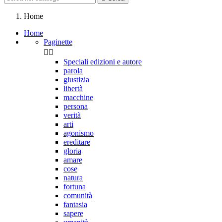
Home
Home
Paginette


Speciali edizioni e autore
parola
giustizia
libertà
macchine
persona
verità
arti
agonismo
ereditare
gloria
amare
cose
natura
fortuna
comunità
fantasia
sapere