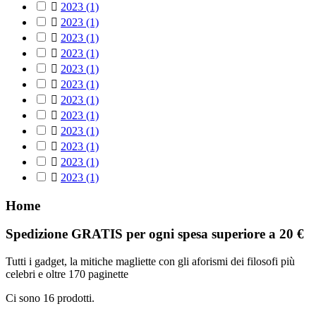

2023
(1)

2023
(1)

2023
(1)

2023
(1)

2023
(1)

2023
(1)

2023
(1)

2023
(1)

2023
(1)

2023
(1)

2023
(1)

2023
(1)
Home
Spedizione GRATIS per ogni spesa superiore a 20 €
Tutti i gadget, la mitiche magliette con gli aforismi dei filosofi più
celebri e oltre 170 paginette
Ci sono 16 prodotti.