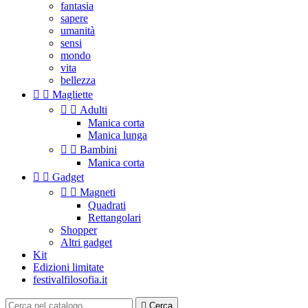
fantasia
sapere
umanità
sensi
mondo
vita
bellezza


Magliette


Adulti
Manica corta
Manica lunga


Bambini
Manica corta


Gadget


Magneti
Quadrati
Rettangolari
Shopper
Altri gadget
Kit
Edizioni limitate
festivalfilosofia.it

Cerca