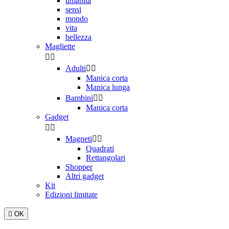
umanità
sensi
mondo
vita
bellezza
Magliette


Adulti


Manica corta
Manica lunga
Bambini


Manica corta
Gadget


Magneti


Quadrati
Rettangolari
Shopper
Altri gadget
Kit
Edizioni limitate

OK