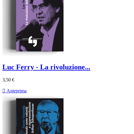
Luc Ferry - La rivoluzione...
3,50 €

Anteprima