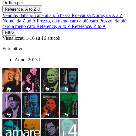
Ordina per:
Reference, A to Z

Vendite, dalla più alta alla più bassa
Rilevanza
Nome, da A a Z
Nome, da Z ad A
Prezzo, da meno caro a più caro
Prezzo, da più
caro a meno caro
Reference, A to Z
Reference, Z to A
Filtro
Visualizzati 1-16 su 16 articoli
Filtri attivi
Anno: 2013
